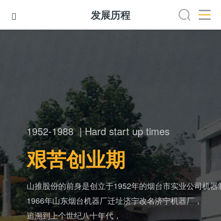
乐投中国有限公司官网,乐投官
发展历程

方网站
山东重工简介
山推简介
山推新闻
乐投中国有限公司官
1952-1988
| Hard start up times
艰苦创业期
山推股份的前身是创立于1952年的烟台市实业公司机器
1966年山东烟台机器厂迁址济宁改名济宁机器厂，
追溯到上个世纪八十年代，