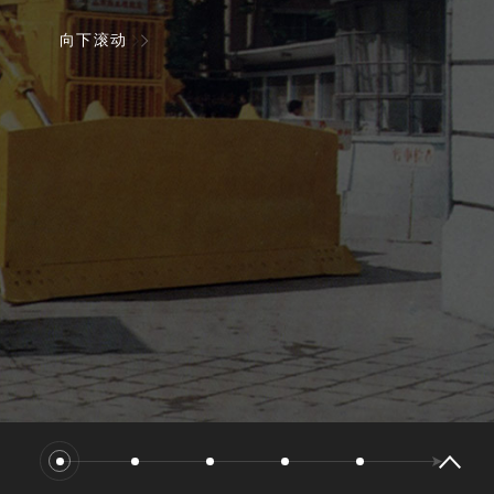
为改变中国当时大马力推土机全部依托进口的局面，
向下滚动
填补国内180马力以上推土机的空白，
国内第一机械工业部在济宁实施建设大马力推土机引进
1980年1月1日，将原济宁机器厂、
济宁通用机械厂和济宁动力机械厂三家企业合并，
成立山东推土机总厂。