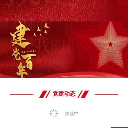
党建动态
加载中