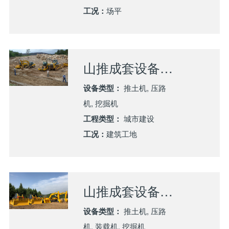
工况：
场平
山推成套设备海外建筑工地施工
设备类型：
推土机, 压路
机, 挖掘机
工程类型：
城市建设
工况：
建筑工地
山推成套设备助力黑龙江城市建设
设备类型：
推土机, 压路
机, 装载机, 挖掘机