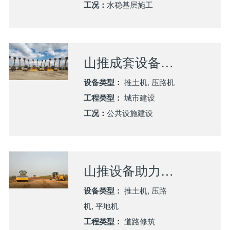
工况：
水稳基层施工
山推成套设备助力贵州市政建设
设备类型：
推土机, 压路机
工程类型：
城市建设
工况：
公共设施建设
山推设备助力省内某国道建设
设备类型：
推土机, 压路
机, 平地机
工程类型：
道路修筑