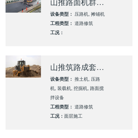
山推路面机群在江西萍乡沪昆高速公路施工
设备类型：
压路机, 摊铺机
工程类型：
道路修筑
工况：
山推筑路成套设备在乌兹别克斯坦进行道路建设
设备类型：
推土机, 压路
机, 装载机, 挖掘机, 路面搅
拌设备
工程类型：
道路修筑
工况：
面层施工