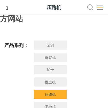
乐投中国有限公司官网,乐投官
压路机

方网站
推土机
压路机
平地机
装载机
挖掘机
铣刨机
产品系列：
全部
推装机
矿卡
推土机
压路机
平地机