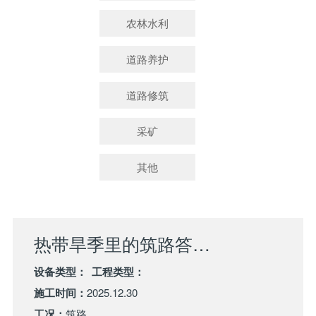
农林水利
道路养护
道路修筑
采矿
其他
热带旱季里的筑路答卷：山推装备焕新西非城市主干道
设备类型：
工程类型：
施工时间：
2025.12.30
工况：
筑路