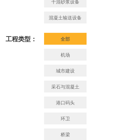
干混砂浆设备
混凝土输送设备
工程类型：
全部
机场
城市建设
采石与混凝土
港口码头
环卫
桥梁