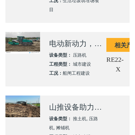
工况：
生活垃圾填埋场项
目
电动新动力，绿色筑通道——RE22-X压路机助力杭甬运河新坝二线船闸工程高效推进
相关产
设备类型：
压路机
RE22-
工程类型：
城市建设
X
工况：
船闸工程建设
山推设备助力济宁高铁站建设
设备类型：
推土机, 压路
机, 摊铺机