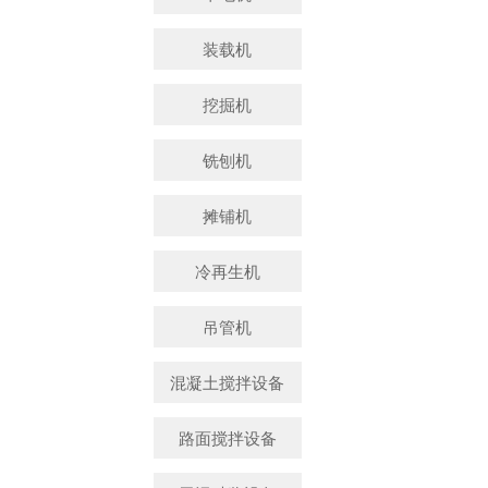
装载机
挖掘机
铣刨机
摊铺机
冷再生机
吊管机
混凝土搅拌设备
路面搅拌设备