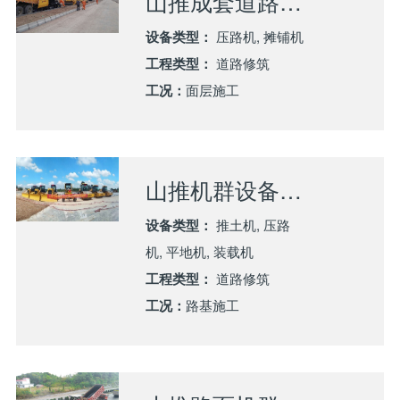
山推成套道路设备在西北地区施工
设备类型：
压路机, 摊铺机
工程类型：
道路修筑
工况：
面层施工
山推机群设备助力松铁高速施工
设备类型：
推土机, 压路
机, 平地机, 装载机
工程类型：
道路修筑
工况：
路基施工