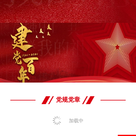
党规党章
加载中