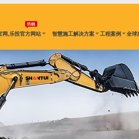
站
官网,乐投官方网站
智慧施工解决方案
工程案例
全球
机
矿卡
平地机
压路机
铣刨机
摊铺机
冷再生机
混凝土输送设备
水泥破碎机
移动破碎筛分设备