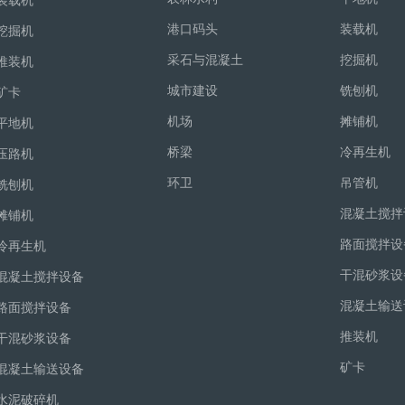
港口码头
装载机
挖掘机
采石与混凝土
挖掘机
推装机
城市建设
铣刨机
矿卡
机场
摊铺机
平地机
桥梁
冷再生机
压路机
环卫
吊管机
铣刨机
混凝土搅拌
摊铺机
路面搅拌设
冷再生机
干混砂浆设
混凝土搅拌设备
混凝土输送
路面搅拌设备
推装机
干混砂浆设备
矿卡
混凝土输送设备
水泥破碎机