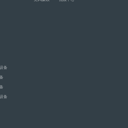
设备
备
备
设备