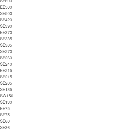
SE600
EE500
SE500
SE420
SE390
EE370
SE335
SE305
SE270
SE260
SE240
EE215
SE215
SE205
SE135
SW150
SE130
EE75
SE75
SE60
SE36