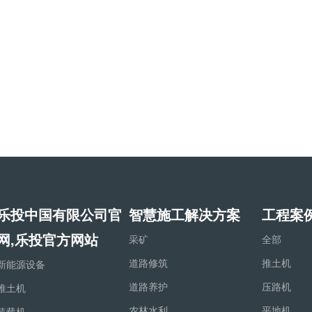
乐投中国有限公司官
智慧施工解决方案
工程案
网,乐投官方网站
采矿
全部
道路修筑
推土机
新能源设备
道路养护
压路机
推土机
农林水利
平地机
装载机