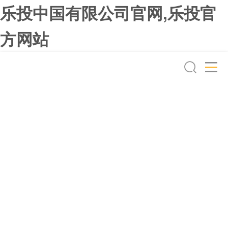
乐投中国有限公司官网,乐投官
方网站