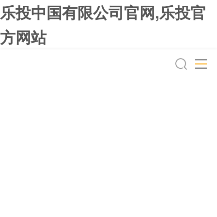
乐投中国有限公司官网,乐投官
方网站