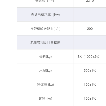
仓容积（m³）
3X12
卷扬电机功率（Kw)
皮带机输送能力( t/h)
200
称量范围及计量精度
骨料(kg)
3X（1000±2%）
水泥(kg)
500±1%
粉煤灰 (kg)
150±1%
矿粉 (kg)
150±1%