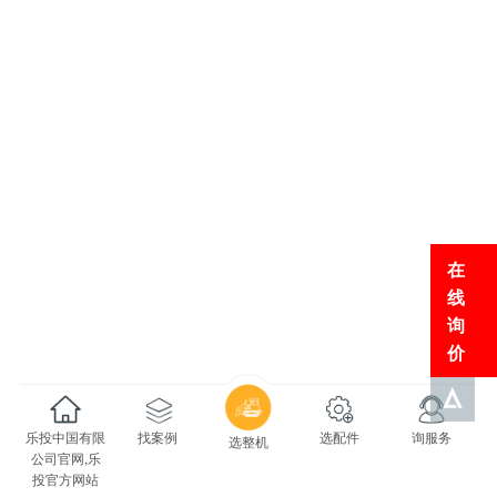
在
线
询
价
乐投中国有限
找案例
选配件
询服务
选整机
公司官网,乐
投官方网站