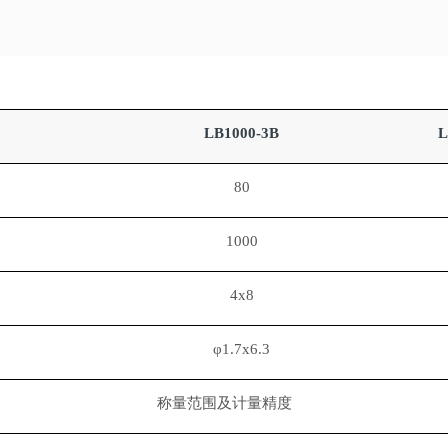
LB1000-3B
L
80
1000
4x8
φ1.7x6.3
称量范围及计量精度