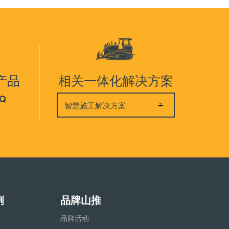
产品
相关一体化解决方案
Q
智慧施工解决方案
例
品牌山推
品牌活动