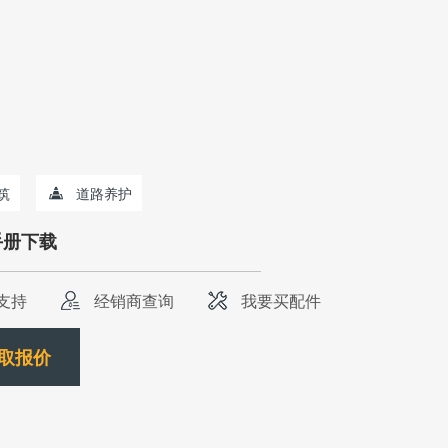
筑
道路养护
手册下载
支持
经销商查询
我要买配件
取报价