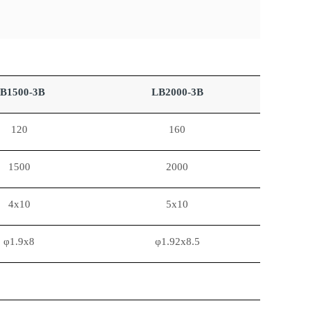
B1500-3B
LB2000-3B
120
160
1500
2000
4x10
5x10
φ1.9x8
φ1.92x8.5