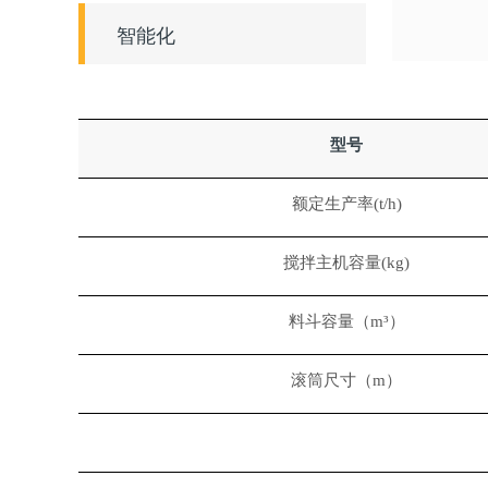
智能化
型号
额定生产率(t/h)
搅拌主机容量(kg)
料斗容量（m³）
滚筒尺寸（m）