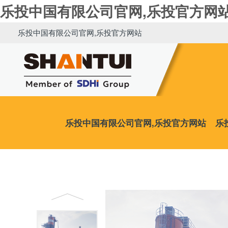
乐投中国有限公司官网,乐投官方网
乐投中国有限公司官网,乐投官方网站
乐投中国有限公司官网,乐投官方网站
乐