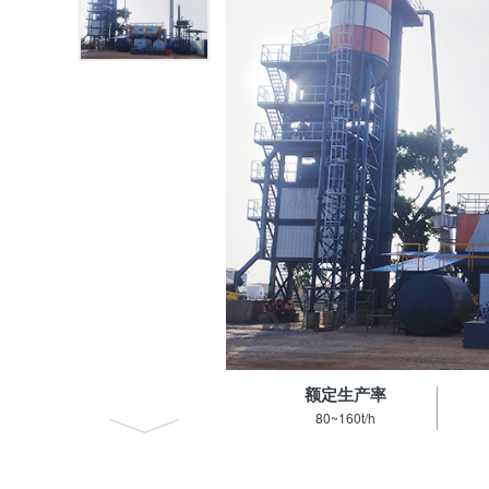
额定生产率
80~160t/h