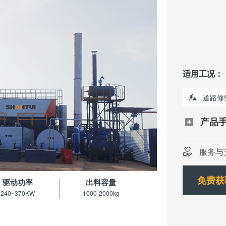
适用工况：
道路修
产品
服务与
免费获
驱动功率
出料容量
240~370KW
1000-2000kg