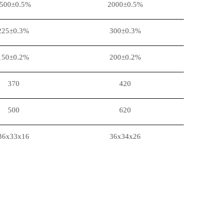
500±0.5%
2000±0.5%
225±0.3%
300±0.3%
150±0.2%
200±0.2%
370
420
500
620
36x33x16
36x34x26