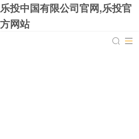
乐投中国有限公司官网,乐投官
方网站