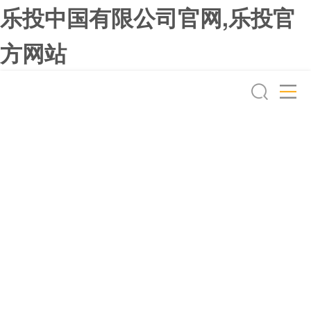
乐投中国有限公司官网,乐投官
方网站