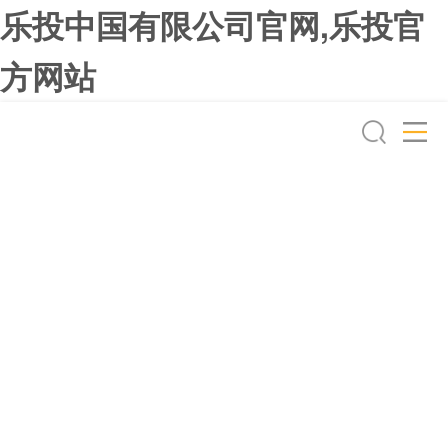
乐投中国有限公司官网,乐投官
方网站