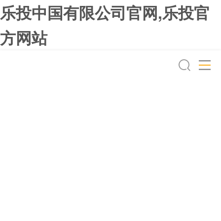
乐投中国有限公司官网,乐投官
方网站