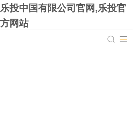
乐投中国有限公司官网,乐投官
方网站