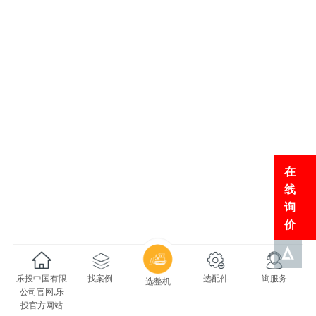
在
线
询
价
乐投中国有限
找案例
选配件
询服务
选整机
公司官网,乐
投官方网站