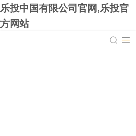
乐投中国有限公司官网,乐投官
方网站