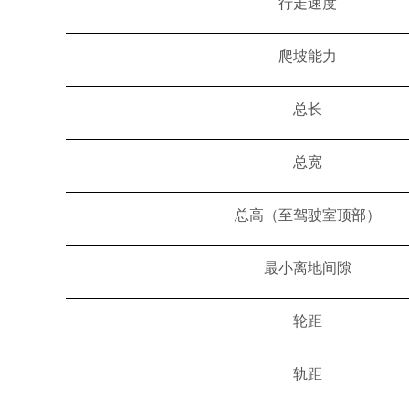
行走速度
爬坡能力
总长
总宽
总高（至驾驶室顶部）
最小离地间隙
轮距
轨距