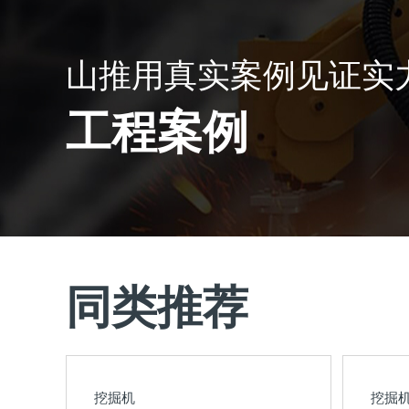
山推用真实案例见证实
工程案例
同类推荐
挖掘机
挖掘