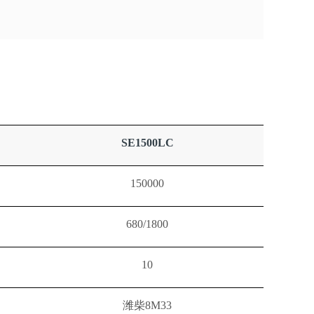
SE1500LC
150000
680/1800
10
潍柴8M33