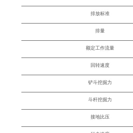
排放标准
排量
额定工作流量
回转速度
铲斗挖掘力
斗杆挖掘力
接地比压