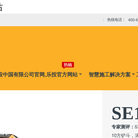
站
热线电话：
400-
投中国有限公司官网,乐投官方网站
智慧施工解决方案
SE
专家测评：
10方铲斗，