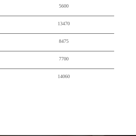
5600
13470
8475
7700
14060