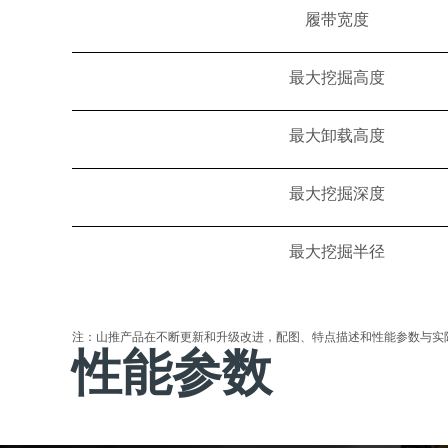
履带宽度
最大挖掘高度
最大卸载高度
最大挖掘深度
最大挖掘半径
注：山推产品在不断更新和升级改进，配图、特点描述和性能参数与实
性能参数