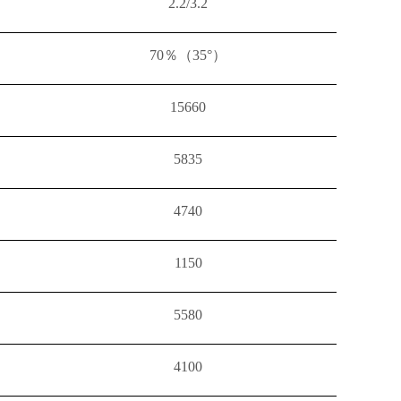
2.2/3.2
70％（35°）
15660
5835
4740
1150
5580
4100