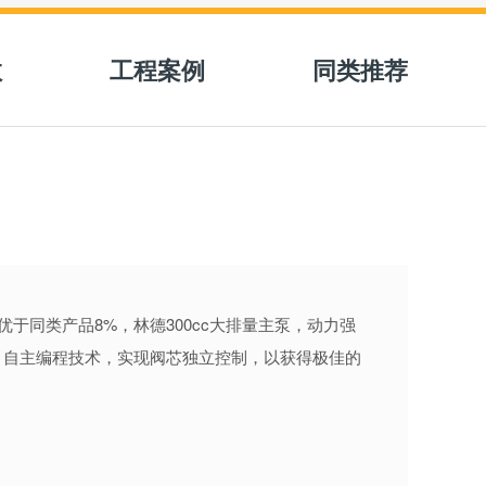
数
工程案例
同类推荐
优于同类产品8%，林德300cc大排量主泵，动力强
，自主编程技术，实现阀芯独立控制，以获得极佳的