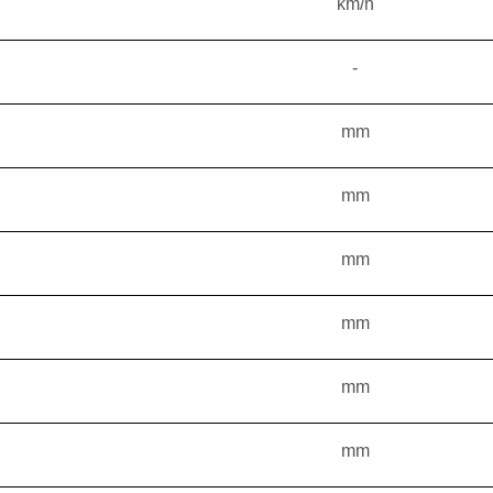
km/h
-
mm
mm
mm
mm
mm
mm