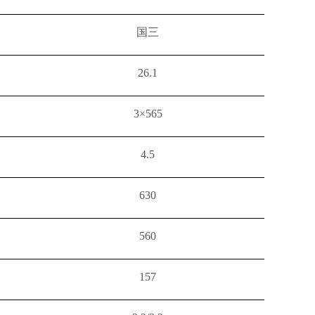
国三
26.1
3×565
4.5
630
560
157