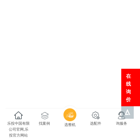
在
线
询
价
乐投中国有限
找案例
选配件
询服务
选整机
公司官网,乐
投官方网站