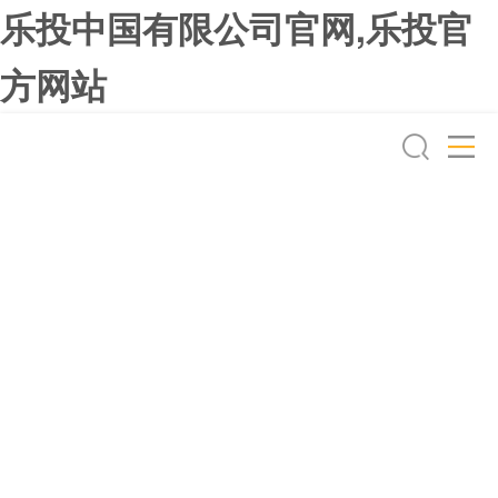
乐投中国有限公司官网,乐投官
方网站