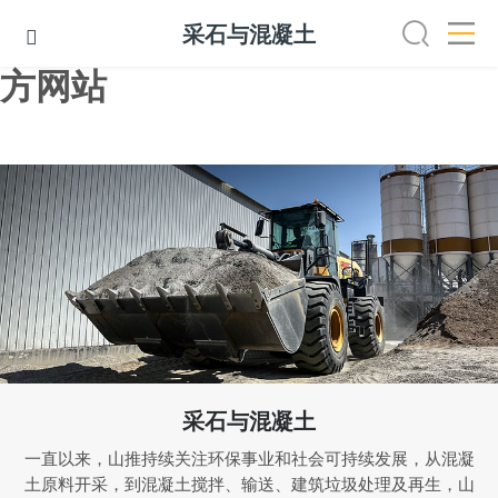
乐投中国有限公司官网,乐投官
采石与混凝土

方网站
采矿
道路修筑
道路养护
农林水利
港口码头
采
采石与混凝土
一直以来，山推持续关注环保事业和社会可持续发展，从混凝
土原料开采，到混凝土搅拌、输送、建筑垃圾处理及再生，山