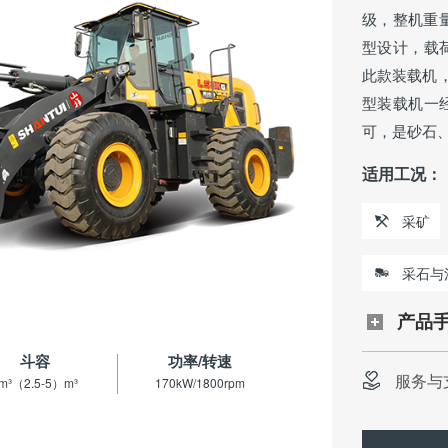
级，整机重量
型设计，载
此款装载机，
型装载机一
可，是砂石
适用工况：
采矿
采石与
产品
斗容
功率/转速
服务与
m³（2.5-5）m³
170kW/1800rpm