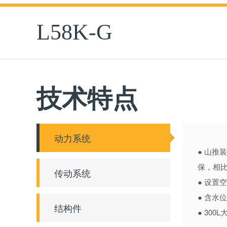
L58K-G
技术特点
动力系统
● 山推
保，相比
传动系统
● 设
● 含水
结构件
● 30