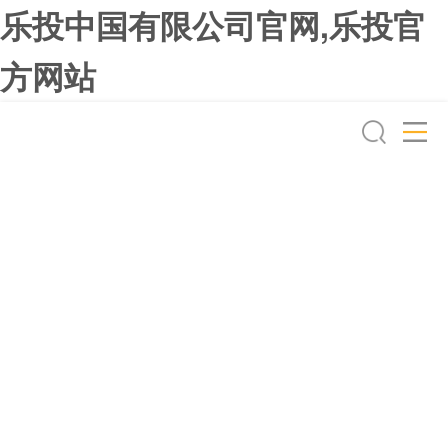
乐投中国有限公司官网,乐投官
方网站