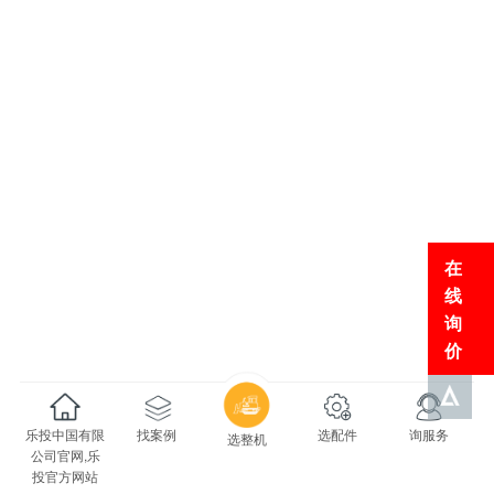
在
线
询
价
乐投中国有限
找案例
选配件
询服务
选整机
公司官网,乐
投官方网站